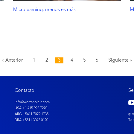
Microlearning: menos es más
Mi
« Anterior
1
2
3
4
5
6
Siguiente »
Contacto
Se
info@wormholeit.com
USA +1 415 992 7270
ARG +5411 7079 1735
© W
BRA +5511 3042 0120
Tér