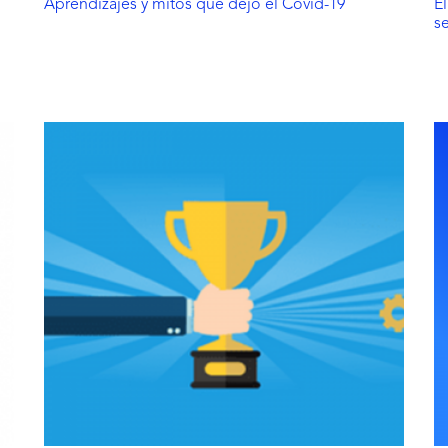
Aprendizajes y mitos que dejó el Covid-19
E
s