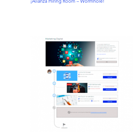
¡Alianza Hiring Room – Wormhole!