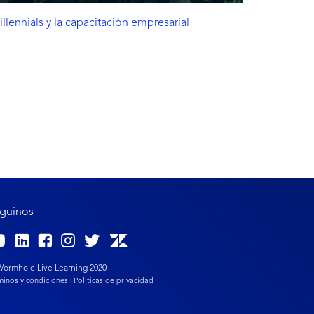
llennials y la capacitación empresarial
guinos
ormhole Live Learning 2020
minos y condiciones |
Políticas de privacidad