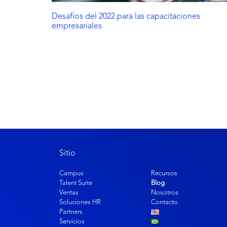
Desafíos del 2022 para las capacitaciones
empresariales
Sitio
Campus
Recursos
Talent Suite
Blog
Ventas
Nosotros
Soluciones HR
Contacto
Partners
Servicios